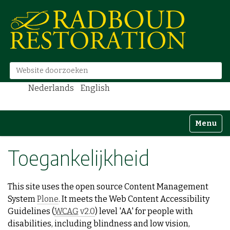
Zoek
Geavanceerd zoeken...
Nederlands
English
N
Toggle n
a
v
Toegankelijkheid
i
g
a
This site uses the open source Content Management
t
System
Plone
. It meets the Web Content Accessibility
i
Guidelines (
WCAG
v2.0
) level 'AA' for people with
e
disabilities, including blindness and low vision,