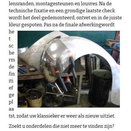
lensranden, montagesteunen en louvres. Na de
technische fixatie en een grondige laatste check
wordt het deel gedemonteerd, ontvet en in de juiste
kleur gespoten. Pas na de finale afwerking
wordt
he
t
sc
he
rm
de
fin
iti
ef
ge
pl
aa
tst, zodat
uw
klassieker er weer als nieuw uitziet.
Zoekt u onderdelen die niet meer te vinden zijn?